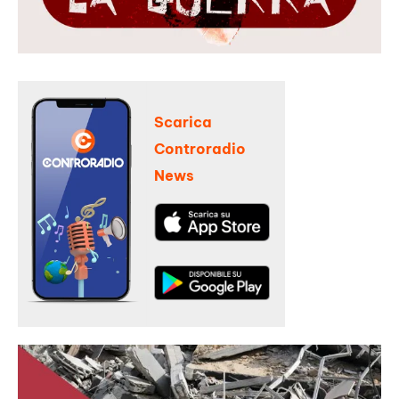
Scarica
Controradio
News