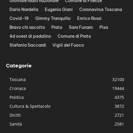
Giornale radio nazionale
Comune di Firenze
Dario Nardella
Eugenio Giani
Coronavirus Toscana
Covid-19
Gimmy Tranquillo
Enrico Rossi
Bravo chi ascolta
Prato
Sara Funaro
Pisa
Ad ovest di padalino
Comune di Prato
Stefania Saccardi
Vigili del Fuoco
Categorie
Toscana
32100
Cronaca
19444
Politica
4375
Cultura & Spettacolo
3872
Diritti
2721
Sanità
2581