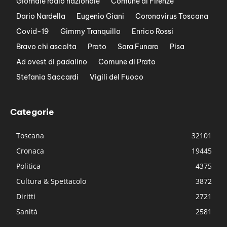
Giornale radio nazionale
Comune di Firenze
Dario Nardella
Eugenio Giani
Coronavirus Toscana
Covid-19
Gimmy Tranquillo
Enrico Rossi
Bravo chi ascolta
Prato
Sara Funaro
Pisa
Ad ovest di padalino
Comune di Prato
Stefania Saccardi
Vigili del Fuoco
Categorie
Toscana
32101
Cronaca
19445
Politica
4375
Cultura & Spettacolo
3872
Diritti
2721
Sanità
2581