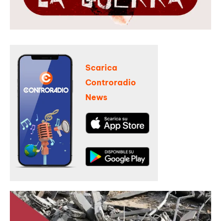
Scarica
Controradio
News