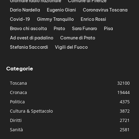
Giornale radio nazionale
Comune di Firenze
Dario Nardella
Eugenio Giani
Coronavirus Toscana
Covid-19
Gimmy Tranquillo
Enrico Rossi
Bravo chi ascolta
Prato
Sara Funaro
Pisa
Ad ovest di padalino
Comune di Prato
Stefania Saccardi
Vigili del Fuoco
Categorie
Toscana
32100
Cronaca
19444
Politica
4375
Cultura & Spettacolo
3872
Diritti
2721
Sanità
2581