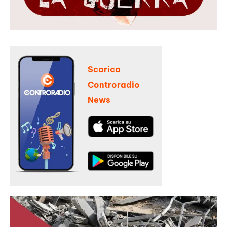
Scarica
Controradio
News