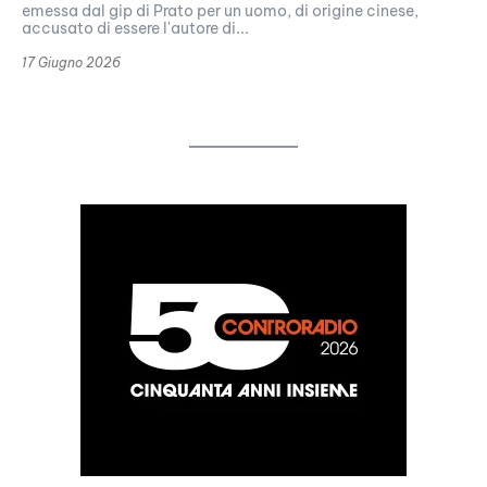
emessa dal gip di Prato per un uomo, di origine cinese,
accusato di essere l'autore di...
17 Giugno 2026