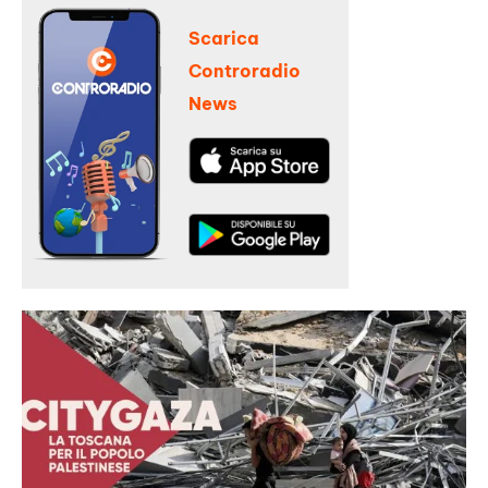
Scarica
Controradio
News