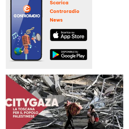
Scarica
Controradio
News