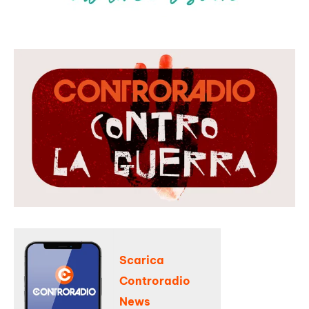
Scarica
Controradio
News