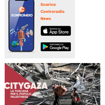
Scarica
Controradio
News