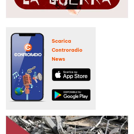
Scarica
Controradio
News