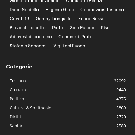
Giornale radio nazionale
Comune di Firenze
Dario Nardella
Eugenio Giani
Coronavirus Toscana
Covid-19
Gimmy Tranquillo
Enrico Rossi
Bravo chi ascolta
Prato
Sara Funaro
Pisa
Ad ovest di padalino
Comune di Prato
Stefania Saccardi
Vigili del Fuoco
Categorie
Toscana
32092
Cronaca
19440
Politica
4375
Cultura & Spettacolo
3869
Diritti
2720
Sanità
2580