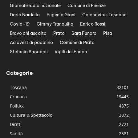
Giornale radio nazionale
Comune di Firenze
Dario Nardella
Eugenio Giani
Coronavirus Toscana
Covid-19
Gimmy Tranquillo
Enrico Rossi
Bravo chi ascolta
Prato
Sara Funaro
Pisa
Ad ovest di padalino
Comune di Prato
Stefania Saccardi
Vigili del Fuoco
Categorie
Toscana
32101
Cronaca
19445
Politica
4375
Cultura & Spettacolo
3872
Diritti
2721
Sanità
2581