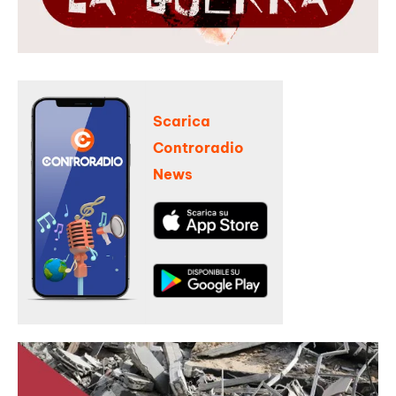
Scarica
Controradio
News