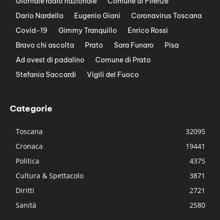
Giornale radio nazionale
Comune di Firenze
Dario Nardella
Eugenio Giani
Coronavirus Toscana
Covid-19
Gimmy Tranquillo
Enrico Rossi
Bravo chi ascolta
Prato
Sara Funaro
Pisa
Ad ovest di padalino
Comune di Prato
Stefania Saccardi
Vigili del Fuoco
Categorie
Toscana
32095
Cronaca
19441
Politica
4375
Cultura & Spettacolo
3871
Diritti
2721
Sanità
2580