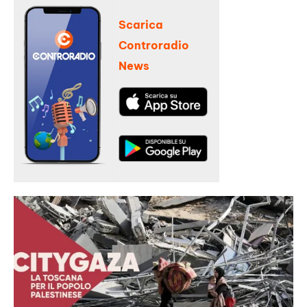
Scarica
Controradio
News