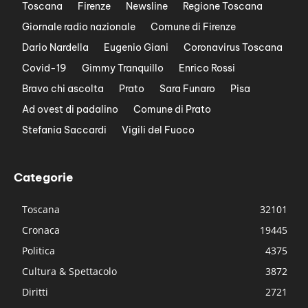
Toscana
Firenze
Newsline
Regione Toscana
Giornale radio nazionale
Comune di Firenze
Dario Nardella
Eugenio Giani
Coronavirus Toscana
Covid-19
Gimmy Tranquillo
Enrico Rossi
Bravo chi ascolta
Prato
Sara Funaro
Pisa
Ad ovest di padalino
Comune di Prato
Stefania Saccardi
Vigili del Fuoco
Categorie
Toscana
32101
Cronaca
19445
Politica
4375
Cultura & Spettacolo
3872
Diritti
2721