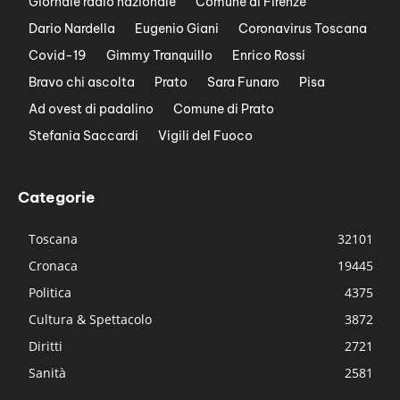
Giornale radio nazionale
Comune di Firenze
Dario Nardella
Eugenio Giani
Coronavirus Toscana
Covid-19
Gimmy Tranquillo
Enrico Rossi
Bravo chi ascolta
Prato
Sara Funaro
Pisa
Ad ovest di padalino
Comune di Prato
Stefania Saccardi
Vigili del Fuoco
Categorie
Toscana
32101
Cronaca
19445
Politica
4375
Cultura & Spettacolo
3872
Diritti
2721
Sanità
2581