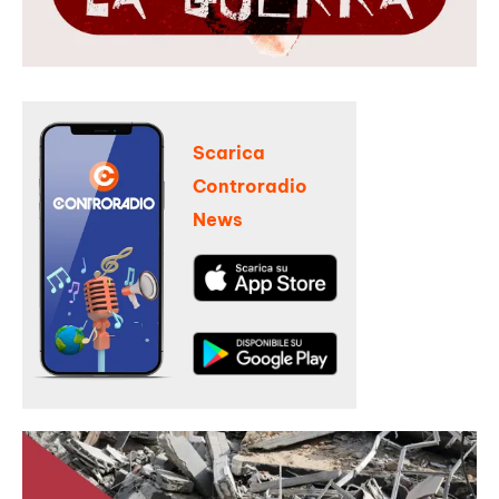
Scarica
Controradio
News