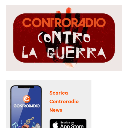
Scarica
Controradio
News