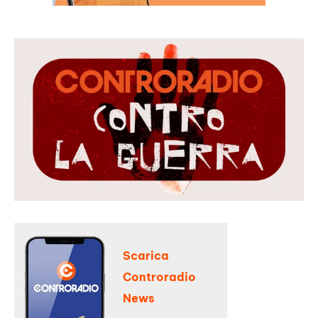
Scarica
Controradio
News