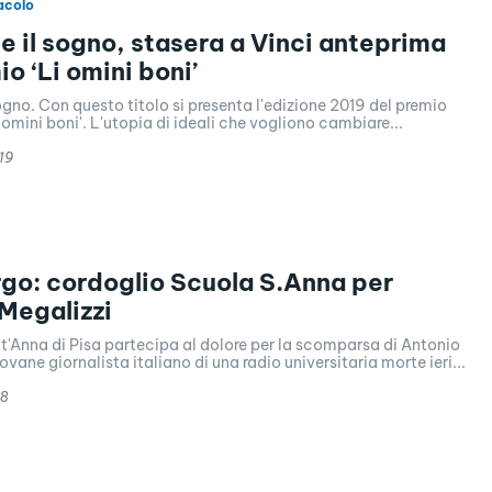
acolo
 e il sogno, stasera a Vinci anteprima
o ‘Li omini boni’
sogno. Con questo titolo si presenta l'edizione 2019 del premio
 omini boni'. L'utopia di ideali che vogliono cambiare...
19
go: cordoglio Scuola S.Anna per
Megalizzi
t'Anna di Pisa partecipa al dolore per la scomparsa di Antonio
iovane giornalista italiano di una radio universitaria morte ieri...
18