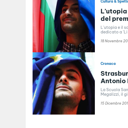
Cultura & Spett
L’utopia
del premi
L'utopia e il 
dedicato a 'Li
18 Novembre 20
Cronaca
Strasbur
Antonio 
La Scuola San
Megalizzi, il g
15 Dicembre 20