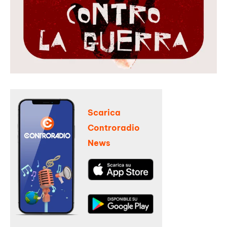
Scarica
Controradio
News