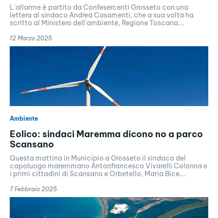
L'allarme è partito da Confesercenti Grosseto con una
lettera al sindaco Andrea Casamenti, che a sua volta ha
scritto al Ministero dell'ambiente, Regione Toscana...
12 Marzo 2025
Ambiente
Eolico: sindaci Maremma dicono no a parco
Scansano
Questa mattina in Municipio a Grosseto il sindaco del
capoluogo maremmano Antonfrancesco Vivarelli Colonna e
i primi cittadini di Scansano e Orbetello, Maria Bice...
7 Febbraio 2025