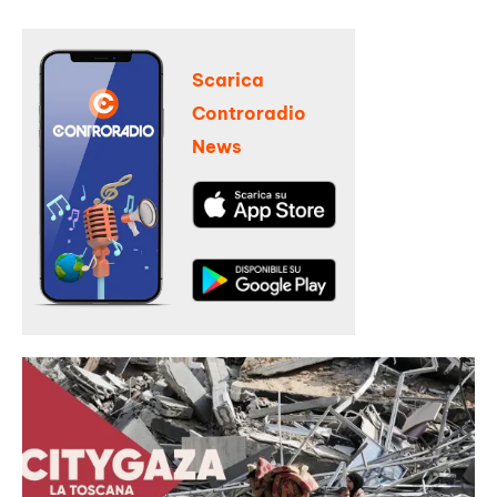
Scarica
Controradio
News