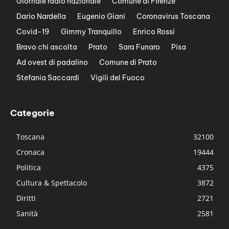
Giornale radio nazionale
Comune di Firenze
Dario Nardella
Eugenio Giani
Coronavirus Toscana
Covid-19
Gimmy Tranquillo
Enrico Rossi
Bravo chi ascolta
Prato
Sara Funaro
Pisa
Ad ovest di padalino
Comune di Prato
Stefania Saccardi
Vigili del Fuoco
Categorie
Toscana
32100
Cronaca
19444
Politica
4375
Cultura & Spettacolo
3872
Diritti
2721
Sanità
2581