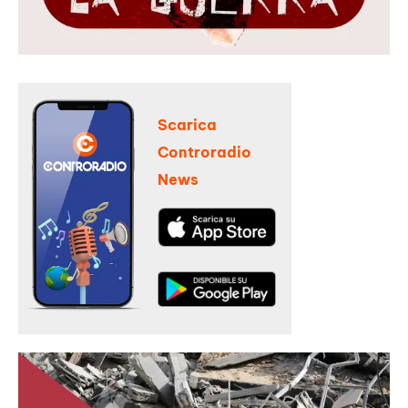
Scarica
Controradio
News