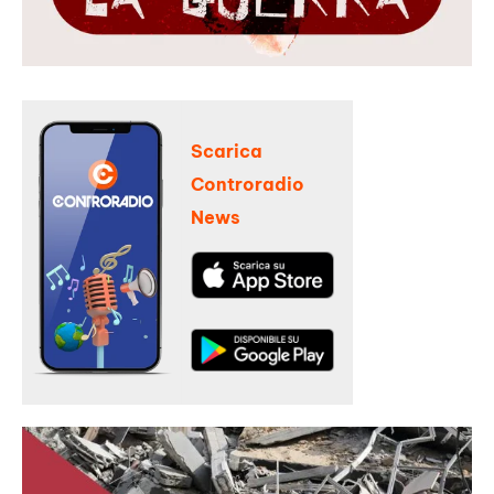
Scarica
Controradio
News