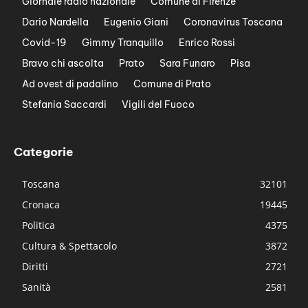
Giornale radio nazionale
Comune di Firenze
Dario Nardella
Eugenio Giani
Coronavirus Toscana
Covid-19
Gimmy Tranquillo
Enrico Rossi
Bravo chi ascolta
Prato
Sara Funaro
Pisa
Ad ovest di padalino
Comune di Prato
Stefania Saccardi
Vigili del Fuoco
Categorie
Toscana
32101
Cronaca
19445
Politica
4375
Cultura & Spettacolo
3872
Diritti
2721
Sanità
2581