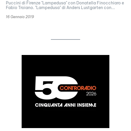
Puccini di Firenze "Lampedusa" con Donatella Finocchiaro e
Fabio Troiano. "Lampedusa" di Anders Lustgarten con...
16 Gennaio 2019