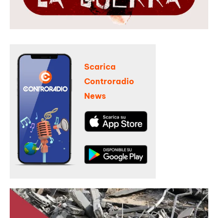
Scarica
Controradio
News