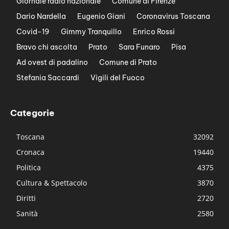
Giornale radio nazionale
Comune di Firenze
Dario Nardella
Eugenio Giani
Coronavirus Toscana
Covid-19
Gimmy Tranquillo
Enrico Rossi
Bravo chi ascolta
Prato
Sara Funaro
Pisa
Ad ovest di padalino
Comune di Prato
Stefania Saccardi
Vigili del Fuoco
Categorie
Toscana
32092
Cronaca
19440
Politica
4375
Cultura & Spettacolo
3870
Diritti
2720
Sanità
2580