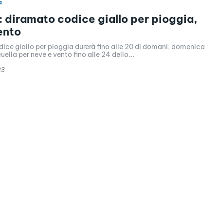
a
 diramato codice giallo per pioggia,
ento
odice giallo per pioggia durerà fino alle 20 di domani, domenica
uella per neve e vento fino alle 24 dello...
23