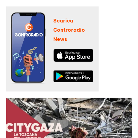
Scarica
Controradio
News