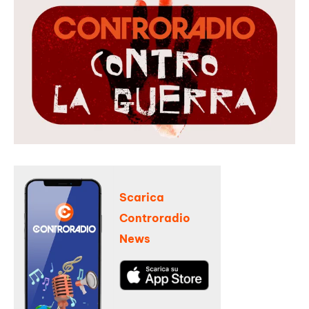
Scarica
Controradio
News