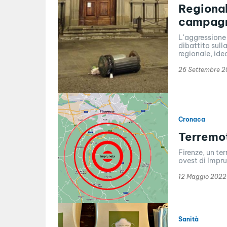
Regionali
campagn
L'aggressione
dibattito sulla
regionale, ide
26 Settembre 
Cronaca
Terremot
Firenze, un t
ovest di Impru
12 Maggio 2022
Sanità