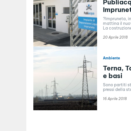
Publiacq
Imprune
?Impruneta, in
mattina il nuo
La costruzione
20 Aprile 2018
Ambiente
Terna, T
e basi
Sono partiti st
pressi della s
16 Aprile 2018