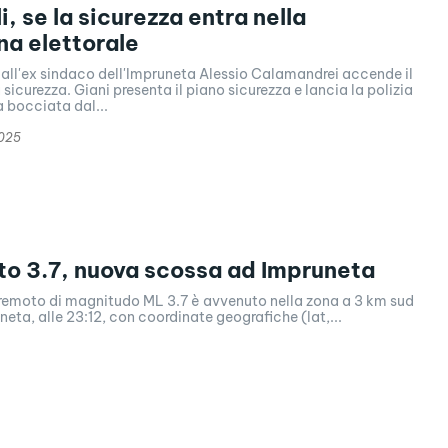
, se la sicurezza entra nella
a elettorale
 all'ex sindaco dell'Impruneta Alessio Calamandrei accende il
 sicurezza. Giani presenta il piano sicurezza e lancia la polizia
a bocciata dal...
2025
o 3.7, nuova scossa ad Impruneta
erremoto di magnitudo ML 3.7 è avvenuto nella zona a 3 km sud
neta, alle 23:12, con coordinate geografiche (lat,...