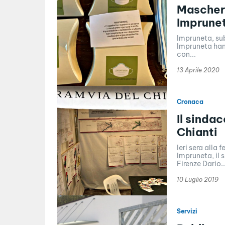
Mascheri
Imprune
Impruneta, sub
Impruneta hann
con...
13 Aprile 2020
Cronaca
Il sinda
Chianti
Ieri sera alla 
Impruneta, il 
Firenze Dario..
10 Luglio 2019
Servizi