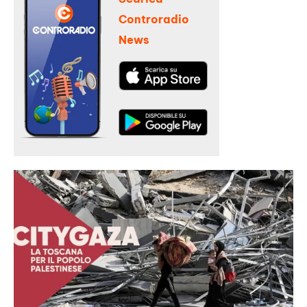
Controradio
News