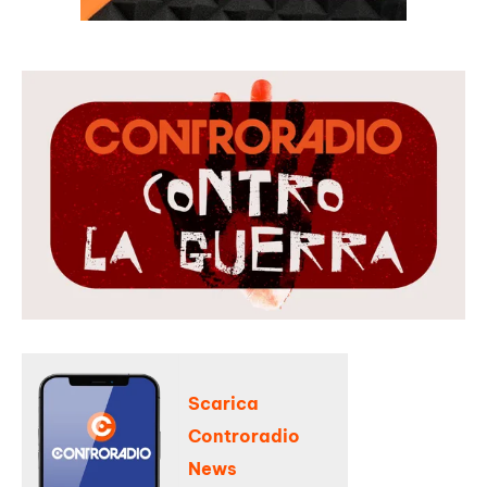
Scarica
Controradio
News