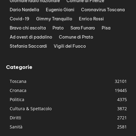
Giornale radio nazionale
Comune di Firenze
Dario Nardella
Eugenio Giani
Coronavirus Toscana
Covid-19
Gimmy Tranquillo
Enrico Rossi
Bravo chi ascolta
Prato
Sara Funaro
Pisa
Ad ovest di padalino
Comune di Prato
Stefania Saccardi
Vigili del Fuoco
Categorie
Toscana
32101
Cronaca
19445
Politica
4375
Cultura & Spettacolo
3872
Diritti
2721
Sanità
2581