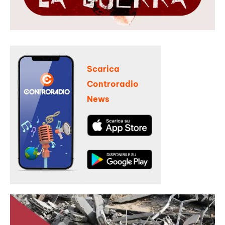
Scarica
Controradio
News