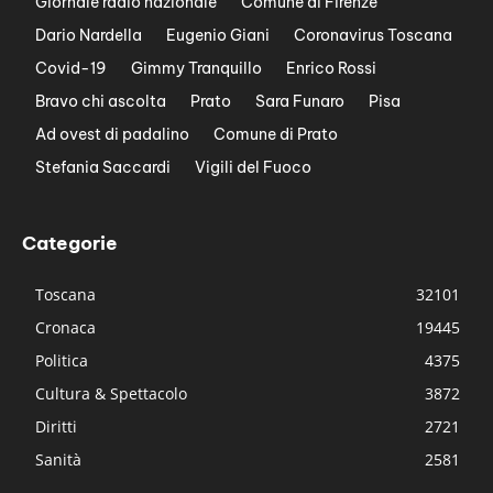
Giornale radio nazionale
Comune di Firenze
Dario Nardella
Eugenio Giani
Coronavirus Toscana
Covid-19
Gimmy Tranquillo
Enrico Rossi
Bravo chi ascolta
Prato
Sara Funaro
Pisa
Ad ovest di padalino
Comune di Prato
Stefania Saccardi
Vigili del Fuoco
Categorie
Toscana
32101
Cronaca
19445
Politica
4375
Cultura & Spettacolo
3872
Diritti
2721
Sanità
2581