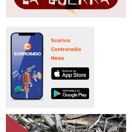
Scarica
Controradio
News