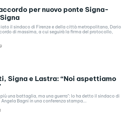
accordo per nuovo ponte Signa-
 Signa
ato il sindaco di Firenze e della città metropolitana, Dario
cordo di massima, a cui seguirà la firma del protocollo,
9
i, Signa e Lastra: “Noi aspettiamo
”
più una battaglia, ma una guerra": lo ha detto il sindaco di
a Angela Bagni in una conferenza stampa...
8