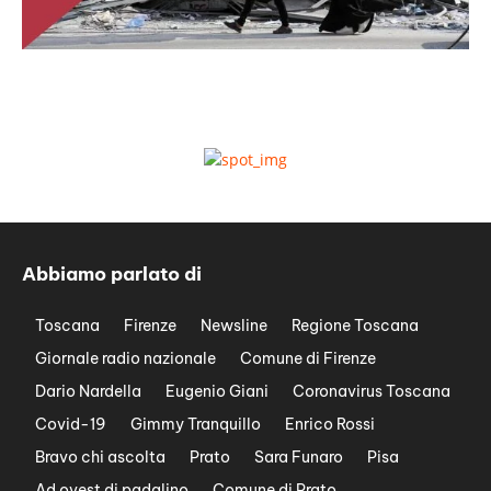
Abbiamo parlato di
Toscana
Firenze
Newsline
Regione Toscana
Giornale radio nazionale
Comune di Firenze
Dario Nardella
Eugenio Giani
Coronavirus Toscana
Covid-19
Gimmy Tranquillo
Enrico Rossi
Bravo chi ascolta
Prato
Sara Funaro
Pisa
Ad ovest di padalino
Comune di Prato