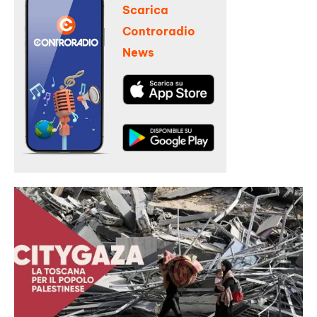
Scarica
Controradio
News