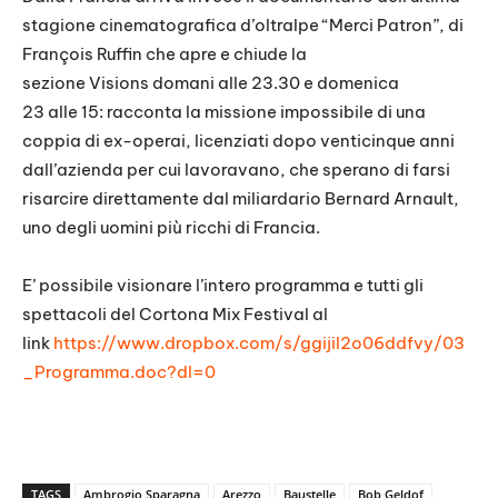
stagione cinematografica d’oltralpe “Merci Patron”, di
François Ruffin che apre e chiude la
sezione Visions domani alle 23.30 e domenica
23 alle 15: racconta la missione impossibile di una
coppia di ex-operai, licenziati dopo venticinque anni
dall’azienda per cui lavoravano, che sperano di farsi
risarcire direttamente dal miliardario Bernard Arnault,
uno degli uomini più ricchi di Francia.
E’ possibile visionare l’intero programma e tutti gli
spettacoli del Cortona Mix Festival al
link
https://www.dropbox.com/s/ggijil2o06ddfvy/03
_Programma.doc?dl=0
TAGS
Ambrogio Sparagna
Arezzo
Baustelle
Bob Geldof