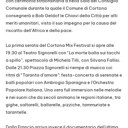
con cerimonia straordinaria a nella Sala del Consiglio
Comunale durante la quale il Comune di Cortona
consegnerà a Bob Geldof le Chiavi della Città per alti
meriti umanitari, visto il suo impegno per la causa del
riscatto dell’Africa e della pace.
La prima serata del Cortona Mix Festival si apre alle
19.30 al Teatro Signorelli con “La morte balla sui tacchi
a spillo”, spettacolo di Michela Tilli, con Silvana Fallisi.
Dalle 21.30 Piazza Signorelli si riempe di musica coi
ritmi di “Taranta d’amore”: festa-concerto di serenate e
balli popolari con Ambrogio Sparagna e l’Orchestra
Popolare Italiana. Una vera full immersion nelle melodie
e nei suoni che da secoli animano le regioni italiane, tra
gighe, saltarelli, ballarelle, pizziche, tammuriate e
tarantelle.
Dalla Francia arriva invece il documentario dell’ultima