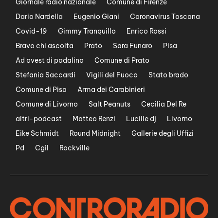
Giornale radio nazionale
Comune di Firenze
Dario Nardella
Eugenio Giani
Coronavirus Toscana
Covid-19
Gimmy Tranquillo
Enrico Rossi
Bravo chi ascolta
Prato
Sara Funaro
Pisa
Ad ovest di padalino
Comune di Prato
Stefania Saccardi
Vigili del Fuoco
Stato brado
Comune di Pisa
Arma dei Carabinieri
Comune di Livorno
Salt Peanuts
Cecilia Del Re
altri-podcast
Matteo Renzi
Lucille dj
Livorno
Eike Schmidt
Round Midnight
Gallerie degli Uffizi
Pd
Cgil
Rockville