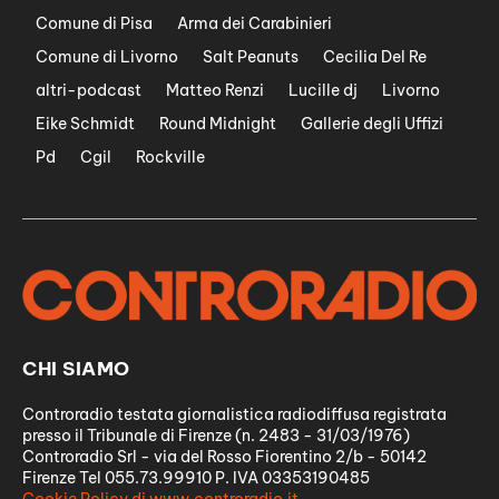
Comune di Pisa
Arma dei Carabinieri
Comune di Livorno
Salt Peanuts
Cecilia Del Re
altri-podcast
Matteo Renzi
Lucille dj
Livorno
Eike Schmidt
Round Midnight
Gallerie degli Uffizi
Pd
Cgil
Rockville
CHI SIAMO
Controradio testata giornalistica radiodiffusa registrata
presso il Tribunale di Firenze (n. 2483 - 31/03/1976)
Controradio Srl - via del Rosso Fiorentino 2/b - 50142
Firenze Tel 055.73.99910 P. IVA 03353190485
Cookie Policy di www.controradio.it