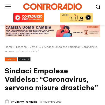
Home
Toscana
Covid-19
Sindaci Empolese Valdelsa: "Coronavirus,
servono misure drastiche"
Toscana
Covid-19
Sindaci Empolese
Valdelsa: “Coronavirus,
servono misure drastiche”
By
Gimmy Tranquillo
8 Novembre 2020