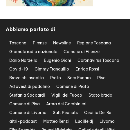
Abbiamo parlato di
Toscana
Firenze
Newsline
Regione Toscana
Giornale radio nazionale
Comune di Firenze
Dario Nardella
Eugenio Giani
Coronavirus Toscana
Covid-19
Gimmy Tranquillo
Enrico Rossi
Bravo chi ascolta
Prato
Sara Funaro
Pisa
Ad ovest di padalino
Comune di Prato
Stefania Saccardi
Vigili del Fuoco
Stato brado
Comune di Pisa
Arma dei Carabinieri
Comune di Livorno
Salt Peanuts
Cecilia Del Re
altri-podcast
Matteo Renzi
Lucille dj
Livorno