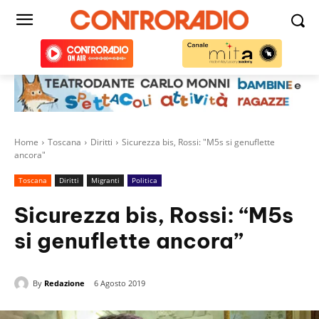
Home
Toscana
Diritti
Sicurezza bis, Rossi: "M5s si genuflette
ancora"
Toscana
Diritti
Migranti
Politica
Sicurezza bis, Rossi: “M5s
si genuflette ancora”
By
Redazione
6 Agosto 2019