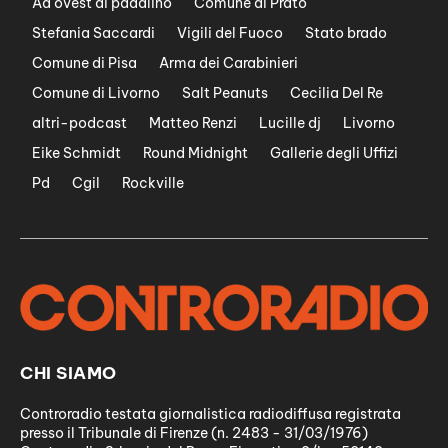
Ad ovest di padalino
Comune di Prato
Stefania Saccardi
Vigili del Fuoco
Stato brado
Comune di Pisa
Arma dei Carabinieri
Comune di Livorno
Salt Peanuts
Cecilia Del Re
altri-podcast
Matteo Renzi
Lucille dj
Livorno
Eike Schmidt
Round Midnight
Gallerie degli Uffizi
Pd
Cgil
Rockville
CHI SIAMO
Controradio testata giornalistica radiodiffusa registrata
presso il Tribunale di Firenze (n. 2483 - 31/03/1976)