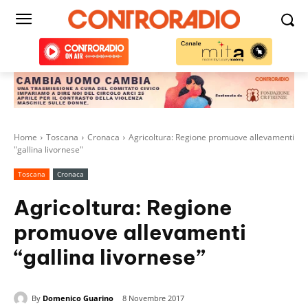
Home
Toscana
Cronaca
Agricoltura: Regione promuove allevamenti
"gallina livornese"
Toscana
Cronaca
Agricoltura: Regione
promuove allevamenti
“gallina livornese”
By
Domenico Guarino
8 Novembre 2017