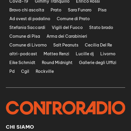
Covid-19
Gimmy Tranquillo
Enrico Rossi
Bravo chi ascolta
Prato
Sara Funaro
Pisa
Ad ovest di padalino
Comune di Prato
Stefania Saccardi
Vigili del Fuoco
Stato brado
Comune di Pisa
Arma dei Carabinieri
Comune di Livorno
Salt Peanuts
Cecilia Del Re
altri-podcast
Matteo Renzi
Lucille dj
Livorno
Eike Schmidt
Round Midnight
Gallerie degli Uffizi
Pd
Cgil
Rockville
CHI SIAMO