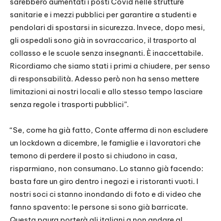
sarebbero aumentati i posti Covid nelle strutture
sanitarie e i mezzi pubblici per garantire a studenti e
pendolari di spostarsi in sicurezza. Invece, dopo mesi,
gli ospedali sono già in sovraccarico, il trasporto al
collasso e le scuole senza insegnanti. È inaccettabile.
Ricordiamo che siamo stati i primi a chiudere, per senso
di responsabilità. Adesso però non ha senso mettere
limitazioni ai nostri locali e allo stesso tempo lasciare
senza regole i trasporti pubblici”.
“Se, come ha già fatto, Conte afferma di non escludere
un lockdown a dicembre, le famiglie e i lavoratori che
temono di perdere il posto si chiudono in casa,
risparmiano, non consumano. Lo stanno già facendo:
basta fare un giro dentro i negozi e i ristoranti vuoti. I
nostri soci ci stanno inondando di foto e di video che
fanno spavento: le persone si sono già barricate.
Questa paura porterà gli italiani a non andare al