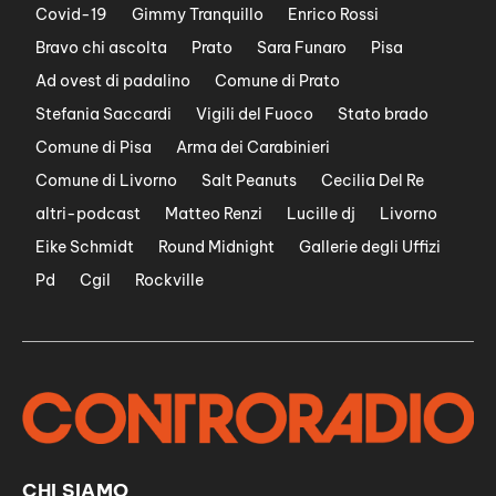
Covid-19
Gimmy Tranquillo
Enrico Rossi
Bravo chi ascolta
Prato
Sara Funaro
Pisa
Ad ovest di padalino
Comune di Prato
Stefania Saccardi
Vigili del Fuoco
Stato brado
Comune di Pisa
Arma dei Carabinieri
Comune di Livorno
Salt Peanuts
Cecilia Del Re
altri-podcast
Matteo Renzi
Lucille dj
Livorno
Eike Schmidt
Round Midnight
Gallerie degli Uffizi
Pd
Cgil
Rockville
CHI SIAMO