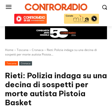
Home
Toscana
Cronaca
Rieti: Polizia indaga su una decina di
sospetti per morte autista Pistoia...
Toscana
Cronaca
Rieti: Polizia indaga su una
decina di sospetti per
morte autista Pistoia
Basket