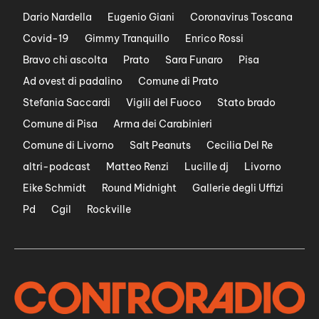
Dario Nardella
Eugenio Giani
Coronavirus Toscana
Covid-19
Gimmy Tranquillo
Enrico Rossi
Bravo chi ascolta
Prato
Sara Funaro
Pisa
Ad ovest di padalino
Comune di Prato
Stefania Saccardi
Vigili del Fuoco
Stato brado
Comune di Pisa
Arma dei Carabinieri
Comune di Livorno
Salt Peanuts
Cecilia Del Re
altri-podcast
Matteo Renzi
Lucille dj
Livorno
Eike Schmidt
Round Midnight
Gallerie degli Uffizi
Pd
Cgil
Rockville