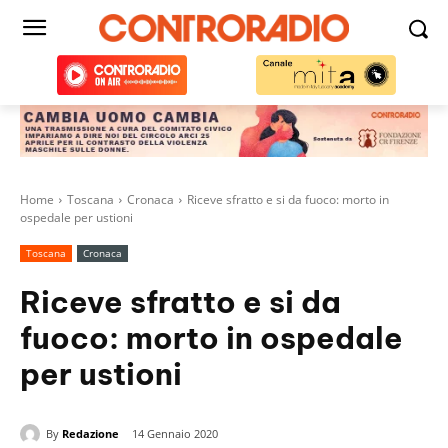
Home
Toscana
Cronaca
Riceve sfratto e si da fuoco: morto in
ospedale per ustioni
Toscana
Cronaca
Riceve sfratto e si da
fuoco: morto in ospedale
per ustioni
By
Redazione
14 Gennaio 2020