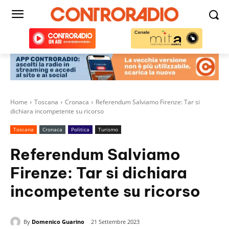
Home
Toscana
Cronaca
Referendum Salviamo Firenze: Tar si
dichiara incompetente su ricorso
Toscana
Cronaca
Politica
Turismo
Referendum Salviamo
Firenze: Tar si dichiara
incompetente su ricorso
By
Domenico Guarino
21 Settembre 2023