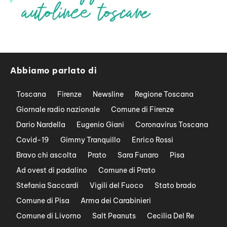
Abbiamo parlato di
Toscana
Firenze
Newsline
Regione Toscana
Giornale radio nazionale
Comune di Firenze
Dario Nardella
Eugenio Giani
Coronavirus Toscana
Covid-19
Gimmy Tranquillo
Enrico Rossi
Bravo chi ascolta
Prato
Sara Funaro
Pisa
Ad ovest di padalino
Comune di Prato
Stefania Saccardi
Vigili del Fuoco
Stato brado
Comune di Pisa
Arma dei Carabinieri
Comune di Livorno
Salt Peanuts
Cecilia Del Re