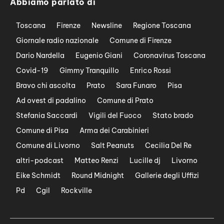
Abbiamo parlato di
Toscana
Firenze
Newsline
Regione Toscana
Giornale radio nazionale
Comune di Firenze
Dario Nardella
Eugenio Giani
Coronavirus Toscana
Covid-19
Gimmy Tranquillo
Enrico Rossi
Bravo chi ascolta
Prato
Sara Funaro
Pisa
Ad ovest di padalino
Comune di Prato
Stefania Saccardi
Vigili del Fuoco
Stato brado
Comune di Pisa
Arma dei Carabinieri
Comune di Livorno
Salt Peanuts
Cecilia Del Re
altri-podcast
Matteo Renzi
Lucille dj
Livorno
Eike Schmidt
Round Midnight
Gallerie degli Uffizi
Pd
Cgil
Rockville