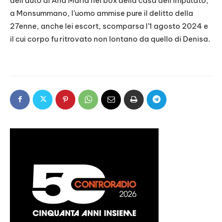
dell’auto di Ana Maria nel box della casa dell’imputato,
a Monsummano, l’uomo ammise pure il delitto della
27enne, anche lei escort, scomparsa l’1 agosto 2024 e
il cui corpo fu ritrovato non lontano da quello di Denisa.