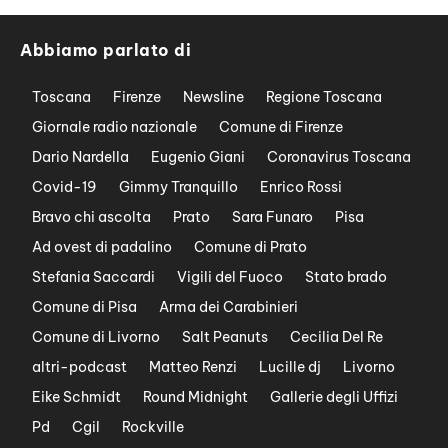
Abbiamo parlato di
Toscana
Firenze
Newsline
Regione Toscana
Giornale radio nazionale
Comune di Firenze
Dario Nardella
Eugenio Giani
Coronavirus Toscana
Covid-19
Gimmy Tranquillo
Enrico Rossi
Bravo chi ascolta
Prato
Sara Funaro
Pisa
Ad ovest di padalino
Comune di Prato
Stefania Saccardi
Vigili del Fuoco
Stato brado
Comune di Pisa
Arma dei Carabinieri
Comune di Livorno
Salt Peanuts
Cecilia Del Re
altri-podcast
Matteo Renzi
Lucille dj
Livorno
Eike Schmidt
Round Midnight
Gallerie degli Uffizi
Pd
Cgil
Rockville