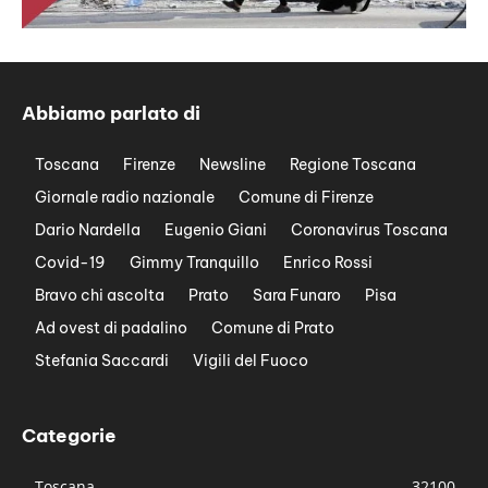
Abbiamo parlato di
Toscana
Firenze
Newsline
Regione Toscana
Giornale radio nazionale
Comune di Firenze
Dario Nardella
Eugenio Giani
Coronavirus Toscana
Covid-19
Gimmy Tranquillo
Enrico Rossi
Bravo chi ascolta
Prato
Sara Funaro
Pisa
Ad ovest di padalino
Comune di Prato
Stefania Saccardi
Vigili del Fuoco
Categorie
Toscana
32100