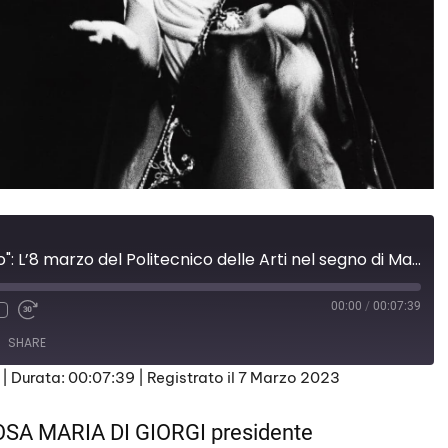
" Vestali del Silenzio": L’8 marzo del Politecnico delle Arti nel segno di Maria Callas
00:00
/
00:07:39
SHARE
|
Durata: 00:07:39
|
Registrato il 7 Marzo 2023
ROSA MARIA DI GIORGI presidente