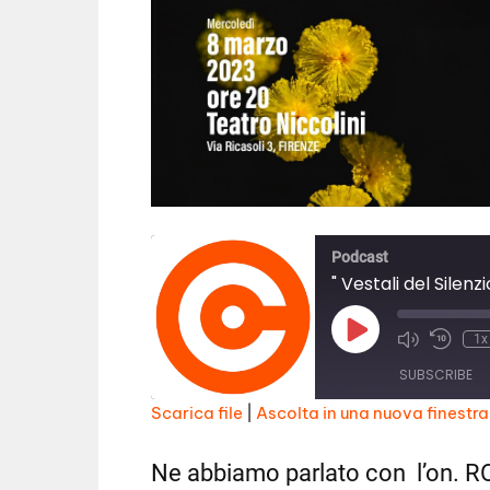
Podcast
Play
1x
Episode
SUBSCRIBE
Scarica file
|
Ascolta in una nuova finestra
SHARE
RSS FEED
Ne abbiamo parlato con l’on. 
LINK