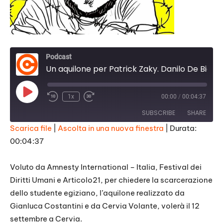
Podcast
Un aquilone per Patrick Zaky. Danilo De Biasio
Play
1x
00:00
/
00:04:37
Episode
SUBSCRIBE
SHARE
Scarica file
|
Ascolta in una nuova finestra
|
Durata:
00:04:37
SHARE
RSS FEED
LINK
Voluto da Amnesty International – Italia, Festival dei
Diritti Umani e Articolo21, per chiedere la scarcerazione
EMBED
dello studente egiziano, l’aquilone realizzato da
Gianluca Costantini e da Cervia Volante, volerà il 12
settembre a Cervia.