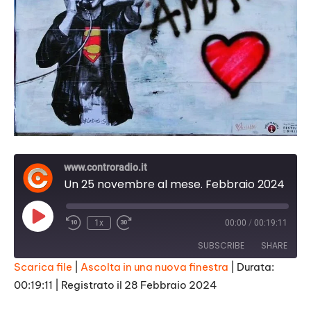
www.controradio.it
Un 25 novembre al mese. Febbraio 2024
Play
1x
00:00
/
00:19:11
Episode
SUBSCRIBE
SHARE
Scarica file
|
Ascolta in una nuova finestra
|
Durata:
00:19:11
|
Registrato il 28 Febbraio 2024
SHARE
RSS FEED