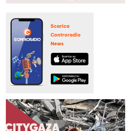
Scarica
Controradio
News