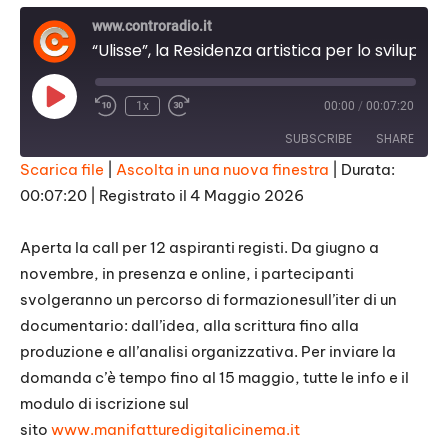
www.controradio.it
“Ulisse”, la Residenza artistica per lo sviluppo del cinema documentario
Play
1x
00:00
/
00:07:20
Episode
SUBSCRIBE
SHARE
Scarica file
|
Ascolta in una nuova finestra
|
Durata:
00:07:20
|
Registrato il 4 Maggio 2026
SHARE
RSS FEED
LINK
Aperta la call per 12 aspiranti registi. Da giugno a
novembre, in presenza e online, i partecipanti
EMBED
svolgeranno un percorso di formazionesull’iter di un
documentario: dall’idea, alla scrittura fino alla
produzione e all’analisi organizzativa. Per inviare la
domanda c’è tempo fino al 15 maggio, tutte le info e il
modulo di iscrizione sul
sito
www.manifatturedigitalicinema.
it