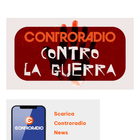
Scarica
Controradio
News