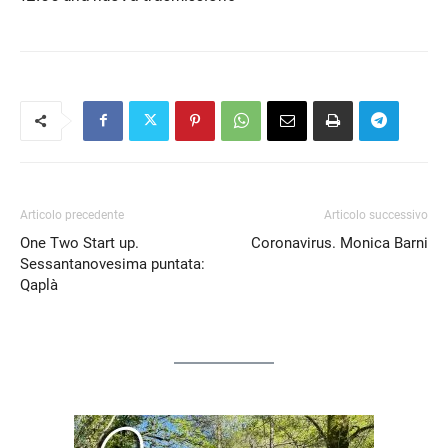
EMBED
Articolo precedente
Articolo successivo
One Two Start up.
Coronavirus. Monica Barni
Sessantanovesima puntata:
Qaplà