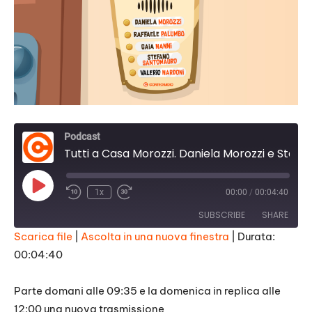
Podcast
Tutti a Casa Morozzi. Daniela Morozzi e Stefano Santomauro
Play
1x
00:00
/
00:04:40
Episode
SUBSCRIBE
SHARE
Scarica file
|
Ascolta in una nuova finestra
|
Durata:
00:04:40
SHARE
RSS FEED
LINK
Parte domani alle 09:35 e la domenica in replica alle
12:00 una nuova trasmissione