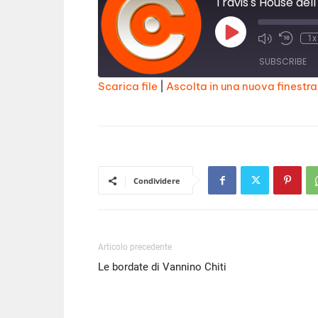
Travis's House del
Play
1x
Episode
SUBSCRIBE
Scarica file
|
Ascolta in una nuova finestra
SHARE
RSS FEED
LINK
EMBED
Condividere
Articolo precedente
Le bordate di Vannino Chiti